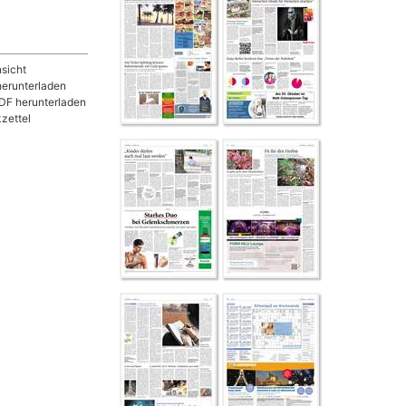
sicht
herunterladen
DF herunterladen
zettel