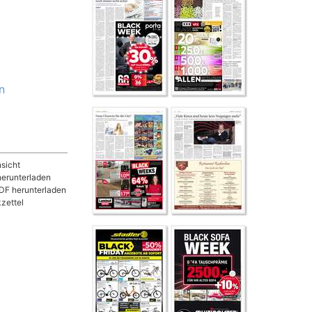
n
sicht
herunterladen
DF herunterladen
zettel