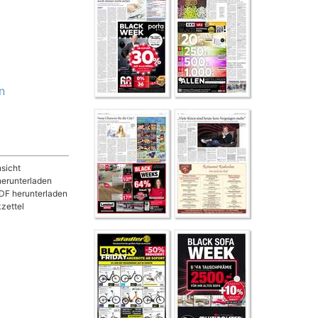
n
sicht
herunterladen
DF herunterladen
zettel