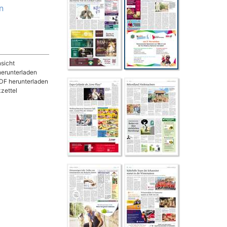
n
sicht
herunterladen
DF herunterladen
zettel