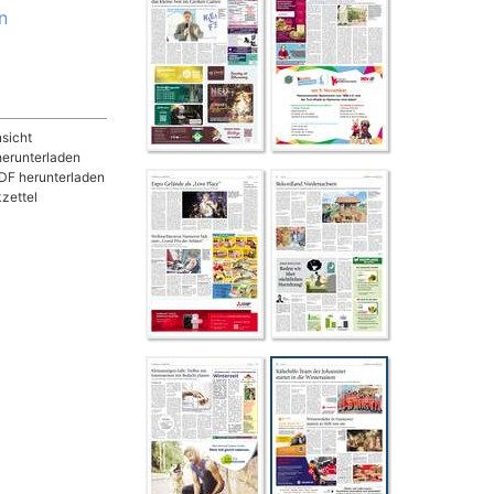
n
sicht
herunterladen
DF herunterladen
zettel