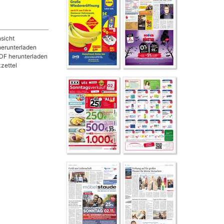
sicht
herunterladen
DF herunterladen
zettel