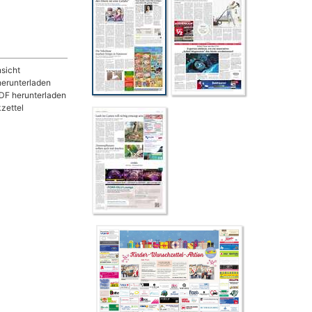
sicht
herunterladen
DF herunterladen
zettel