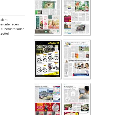
sicht
herunterladen
DF herunterladen
zettel