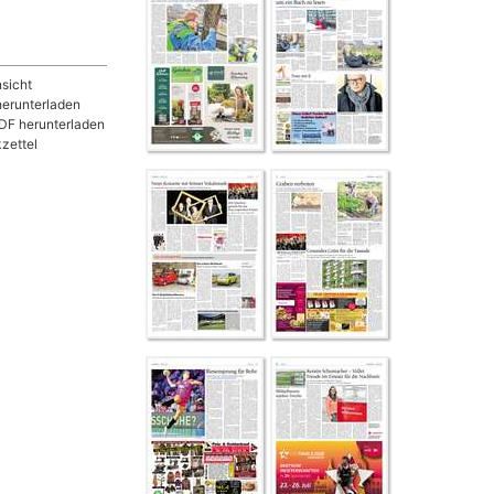
sicht
herunterladen
DF herunterladen
zettel