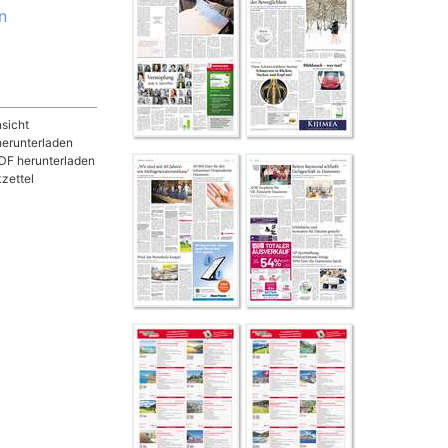
n
sicht
herunterladen
DF herunterladen
zettel