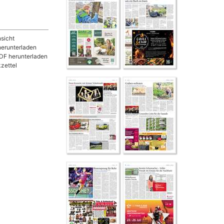
sicht
herunterladen
DF herunterladen
zettel