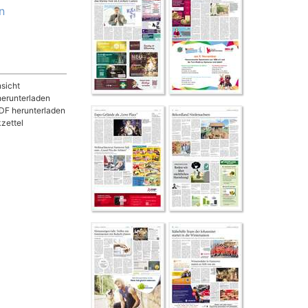
n
sicht
herunterladen
DF herunterladen
zettel