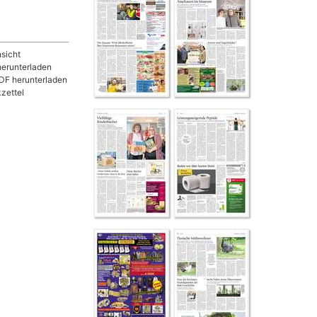
sicht
herunterladen
DF herunterladen
zettel