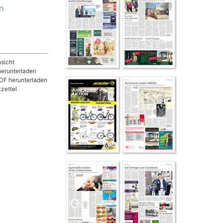
n
sicht
herunterladen
DF herunterladen
zettel