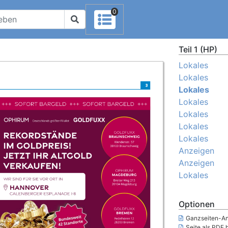
0
Teil 1 (HP)
Lokales
Lokales
Lokales
Lokales
Lokales
Lokales
Lokales
Anzeigen
Anzeigen
Lokales
Optionen
Ganzseiten-An
Seite als PDF 