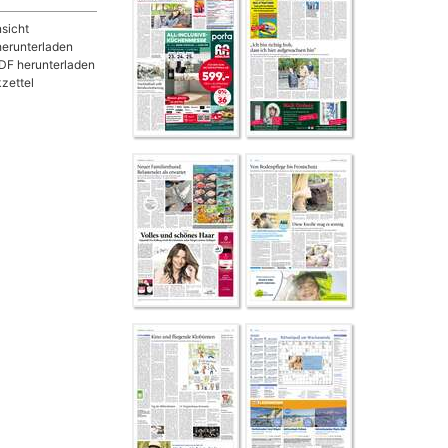
sicht
herunterladen
DF herunterladen
zettel