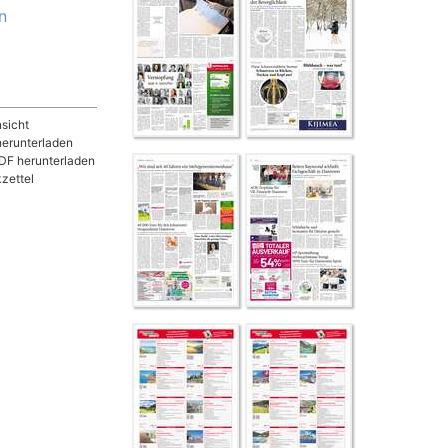
n
sicht
herunterladen
DF herunterladen
zettel