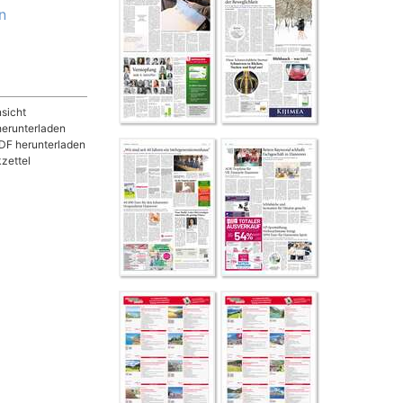
n
sicht
herunterladen
DF herunterladen
zettel