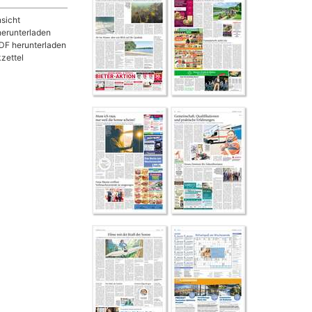
sicht
herunterladen
DF herunterladen
zettel