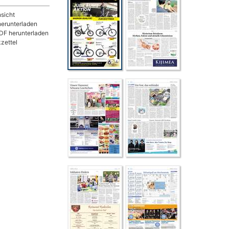
sicht
herunterladen
DF herunterladen
zettel