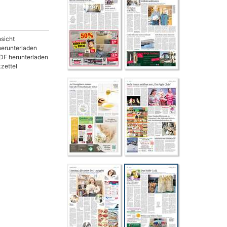
sicht
herunterladen
DF herunterladen
zettel