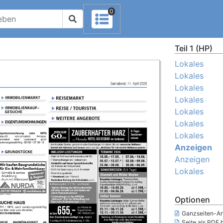
0
Teil 1 (HP)
Lokales
Lokales
Lokales
Lokales
Lokales
Lokales
Lokales
Anzeigen
Anzeigen
Lokales
Optionen
Ganzseiten-An
Seite als PDF 