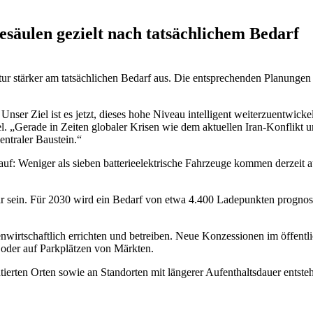
säulen gezielt nach tatsächlichem Bedarf
ur stärker am tatsächlichen Bedarf aus. Die entsprechenden Planungen 
Unser Ziel ist es jetzt, dieses hohe Niveau intelligent weiterzuentwick
. „Gerade in Zeiten globaler Krisen wie dem aktuellen Iran-Konflikt un
zentraler Baustein.“
 auf: Weniger als sieben batterieelektrische Fahrzeuge kommen derzeit
 sein. Für 2030 wird ein Bedarf von etwa 4.400 Ladepunkten prognostiz
igenwirtschaftlich errichten und betreiben. Neue Konzessionen im öffen
 oder auf Parkplätzen von Märkten.
tierten Orten sowie an Standorten mit längerer Aufenthaltsdauer entst